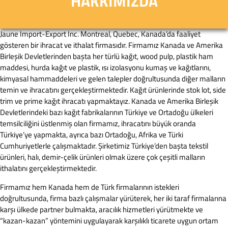
HAKKIMIZDA
Jaune Import-Export Inc. Montreal, Quebec, Kanada’da faaliyet
gösteren bir ihracat ve ithalat firmasıdır. Firmamız Kanada ve Amerika
Birleşik Devletlerinden başta her türlü kağıt, wood pulp, plastik ham
maddesi, hurda kağıt ve plastik, ısı izolasyonu kumaş ve kağıtlarını,
kimyasal hammaddeleri ve gelen talepler doğrultusunda diğer malların
temin ve ihracatını gerçekleştirmektedir. Kağıt ürünlerinde stok lot, side
trim ve prime kağıt ihracatı yapmaktayız. Kanada ve Amerika Birleşik
Devletlerindeki bazı kağıt fabrikalarının Türkiye ve Ortadoğu ülkeleri
temsilciliğini üstlenmiş olan firmamız, ihracatını büyük oranda
Türkiye’ye yapmakta, ayrıca bazı Ortadoğu, Afrika ve Türki
Cumhuriyetlerle çalışmaktadır. Şirketimiz Türkiye’den başta tekstil
ürünleri, halı, demir-çelik ürünleri olmak üzere çok çeşitli malların
ithalatını gerçekleştirmektedir.
Firmamız hem Kanada hem de Türk firmalarının istekleri
doğrultusunda, firma bazlı çalışmalar yürüterek, her iki taraf firmalarına
karşı ülkede partner bulmakta, aracılık hizmetleri yürütmekte ve
“kazan-kazan” yöntemini uygulayarak karşılıklı ticarete uygun ortam